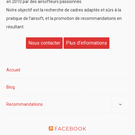
e
en 2010 par des airsofteurs passionnés.
Notre objectif est la recherche de cadres adaptés et sûrs à la
l
pratique de l’airsoft, et la promotion de recommandations en
’
résultant.
a
Nous contacter
Plus d’informations
r
t
Accueil
i
Blog
c
l
Recommandations
e
FACEBOOK