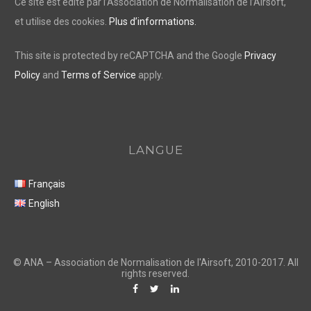
Ce site est édité par l’Association de Normalisation de l’Airsoft,
et utilise des cookies.
Plus d’informations.
This site is protected by reCAPTCHA and the Google
Privacy
Policy
and
Terms of Service
apply.
LANGUE
Français
English
F
T
L
a
w
i
c
i
n