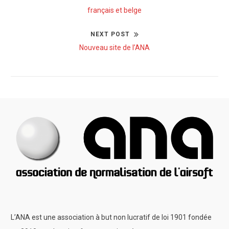
r
français et belge
a
e
NEXT POST
v
v
N
Nouveau site de l’ANA
i
i
e
o
x
g
u
t
s
a
p
p
o
t
o
s
s
i
t
t
:
o
:
n
d
L’ANA est une association à but non lucratif de loi 1901 fondée